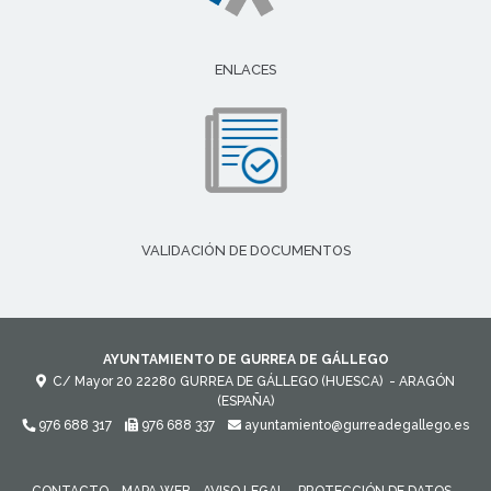
ENLACES
VALIDACIÓN DE DOCUMENTOS
AYUNTAMIENTO DE GURREA DE GÁLLEGO
C/ Mayor 20
22280
GURREA DE GÁLLEGO (HUESCA)
- ARAGÓN
(ESPAÑA)
976 688 317
976 688 337
ayuntamiento@gurreadegallego.es