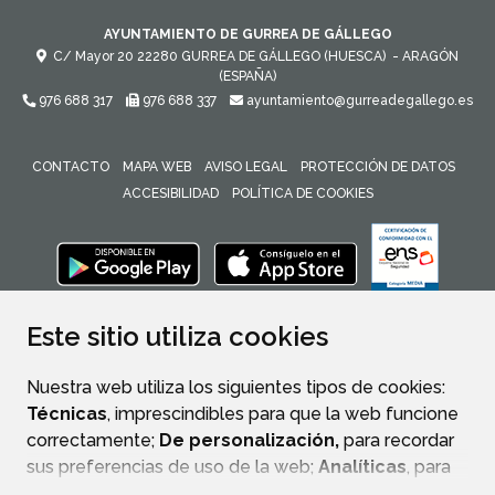
AYUNTAMIENTO DE GURREA DE GÁLLEGO
C/ Mayor 20
22280
GURREA DE GÁLLEGO (HUESCA)
- ARAGÓN
(ESPAÑA)
976 688 317
976 688 337
ayuntamiento@gurreadegallego.es
CONTACTO
MAPA WEB
AVISO LEGAL
PROTECCIÓN DE DATOS
ACCESIBILIDAD
POLÍTICA DE COOKIES
ENLACE 
Este sitio utiliza cookies
Nuestra web utiliza los siguientes tipos de cookies:
Técnicas
, imprescindibles para que la web funcione
correctamente;
De personalización,
para recordar
sus preferencias de uso de la web;
Analíticas
, para
mejorar el funcionamiento de la web y sus servicios.