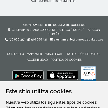
VALIDACIÓN DE DOCUMENTOS
AYUNTAMIENTO DE GURREA DE GÁLLEGO
C/ Mayor 20
22280
GURREA DE GÁLLEGO (HUESCA)
- ARAGÓN
(ESPAÑA)
976 688 317
976 688 337
ayuntamiento@gurreadegallego.es
CONTACTO
MAPA WEB
AVISO LEGAL
PROTECCIÓN DE DATOS
ACCESIBILIDAD
POLÍTICA DE COOKIES
ENLACE 
Este sitio utiliza cookies
Nuestra web utiliza los siguientes tipos de cookies: