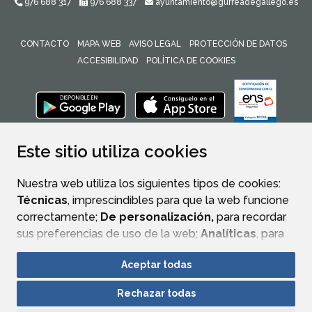
976 688 317
976 688 337
ayuntamiento@gurreadegallego.es
CONTACTO
MAPA WEB
AVISO LEGAL
PROTECCIÓN DE DATOS
ACCESIBILIDAD
POLÍTICA DE COOKIES
ENLACE 
Este sitio utiliza cookies
Nuestra web utiliza los siguientes tipos de cookies:
Técnicas
, imprescindibles para que la web funcione
correctamente;
De personalización,
para recordar
sus preferencias de uso de la web;
Analíticas
, para
mejorar el funcionamiento de la web y sus servicios.
Aceptar todas
Si acepta pulsando el botón
“Aceptar todas”
Rechazar todas
consideramos que acepta su uso. Si pulsa el botón
“Rechazar todas”
o continúa navegando sin realizar