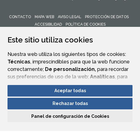
CONTACTO
MAPA WEB
AVISO LEGAL
PROTECCIÓN DE DATOS
ACCESIBILIDAD
POLÍTICA DE COOKIES
ENLACE 
Este sitio utiliza cookies
Nuestra web utiliza los siguientes tipos de cookies:
Técnicas
, imprescindibles para que la web funcione
correctamente;
De personalización,
para recordar
sus preferencias de uso de la web;
Analíticas
, para
mejorar el funcionamiento de la web y sus servicios.
Aceptar todas
Si acepta pulsando el botón
“Aceptar todas”
Rechazar todas
consideramos que acepta su uso. Si pulsa el botón
“Rechazar todas”
o continúa navegando sin realizar
Panel de configuración de Cookies
ninguna acción, se guardarán las cookies técnicas
imprescindibles. Para personalizar sus preferencias
acceda al
“Panel de configuración de cookies”.