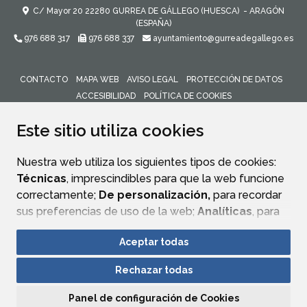
C/ Mayor 20
22280
GURREA DE GÁLLEGO (HUESCA)
- ARAGÓN
(ESPAÑA)
976 688 317
976 688 337
ayuntamiento@gurreadegallego.es
CONTACTO
MAPA WEB
AVISO LEGAL
PROTECCIÓN DE DATOS
ACCESIBILIDAD
POLÍTICA DE COOKIES
ENLACE 
Este sitio utiliza cookies
Nuestra web utiliza los siguientes tipos de cookies:
Técnicas
, imprescindibles para que la web funcione
correctamente;
De personalización,
para recordar
sus preferencias de uso de la web;
Analíticas
, para
mejorar el funcionamiento de la web y sus servicios.
Aceptar todas
Si acepta pulsando el botón
“Aceptar todas”
Rechazar todas
consideramos que acepta su uso. Si pulsa el botón
“Rechazar todas”
o continúa navegando sin realizar
Panel de configuración de Cookies
ninguna acción, se guardarán las cookies técnicas